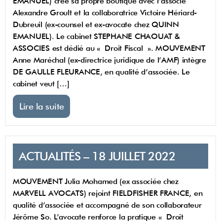
EMANUEL) crée sa propre boutique avec l’associé
Alexandre Groult et la collaboratrice Victoire Hériard-
Dubreuil (ex-counsel et ex-avocate chez QUINN
EMANUEL). Le cabinet STEPHANE CHAOUAT &
ASSOCIES est dédié au « Droit Fiscal ». MOUVEMENT
Anne Maréchal (ex-directrice juridique de l’AMF) intègre
DE GAULLE FLEURANCE, en qualité d’associée. Le
cabinet veut […]
Lire la suite
ACTUALITÉS – 18 JUILLET 2022
MOUVEMENT Julia Mohamed (ex associée chez
MARVELL AVOCATS) rejoint FIELDFISHER FRANCE, en
qualité d’associée et accompagné de son collaborateur
Jérôme So. L’avocate renforce la pratique « Droit