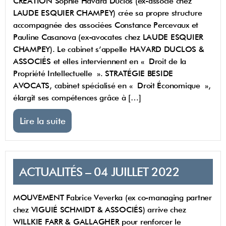
CRÉATION Sophie Havard Duclos (ex-associé chez
LAUDE ESQUIER CHAMPEY) crée sa propre structure
accompagnée des associées Constance Percevaux et
Pauline Casanova (ex-avocates chez LAUDE ESQUIER
CHAMPEY). Le cabinet s’appelle HAVARD DUCLOS &
ASSOCIÉS et elles interviennent en « Droit de la
Propriété Intellectuelle ». STRATÉGIE BESIDE
AVOCATS, cabinet spécialisé en « Droit Économique »,
élargit ses compétences grâce à […]
Lire la suite
ACTUALITÉS – 04 JUILLET 2022
MOUVEMENT Fabrice Veverka (ex co-managing partner
chez VIGUIÉ SCHMIDT & ASSOCIÉS) arrive chez
WILLKIE FARR & GALLAGHER pour renforcer le